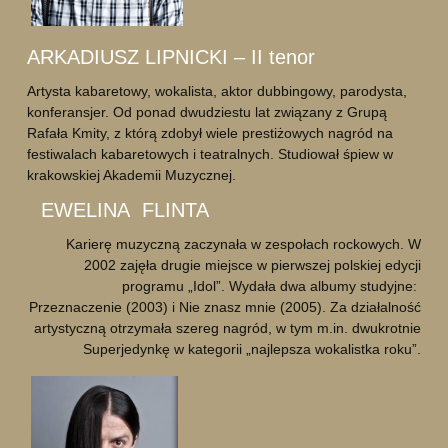
ARKADIUSZ LIPNICKI – II tenor
Artysta kabaretowy, wokalista, aktor dubbingowy, parodysta,
konferansjer. Od ponad dwudziestu lat związany z Grupą
Rafała Kmity, z którą zdobył wiele prestiżowych nagród na
festiwalach kabaretowych i teatralnych. Studiował śpiew w
krakowskiej Akademii Muzycznej.
EWELINA FLINTA
Karierę muzyczną zaczynała w zespołach rockowych. W
2002 zajęła drugie miejsce w pierwszej polskiej edycji
programu „Idol”. Wydała dwa albumy studyjne:
Przeznaczenie (2003) i Nie znasz mnie (2005). Za działalność
artystyczną otrzymała szereg nagród, w tym m.in. dwukrotnie
Superjedynkę w kategorii „najlepsza wokalistka roku”.