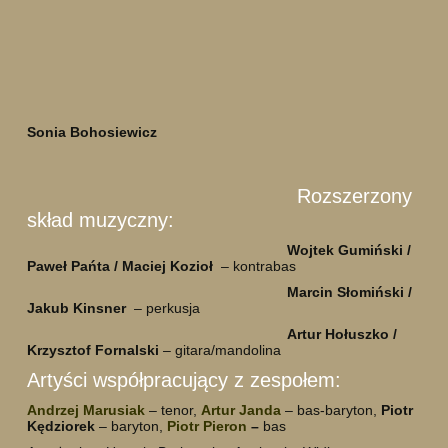
Sonia Bohosiewicz
Rozszerzony
skład muzyczny:
Wojtek Gumiński /
Paweł Pańta / Maciej Kozioł
– kontrabas
Marcin Słomiński /
Jakub Kinsner
– perkusja
Artur Hołuszko /
Krzysztof Fornalski
– gitara/mandolina
Artyści współpracujący z zespołem:
Andrzej Marusiak
– tenor,
Artur Janda
– bas-baryton,
Piotr
Kędziorek
– baryton,
Piotr Pieron
–
bas