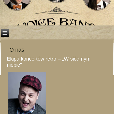
O nas
Ekipa koncertów retro – „W siódmym
niebie”